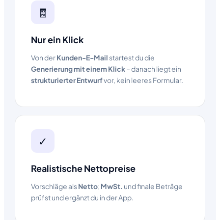
🧾
Nur ein Klick
Von der
Kunden-E-Mail
startest du die
Generierung mit einem Klick
– danach liegt ein
strukturierter Entwurf
vor, kein leeres Formular.
✓
Realistische Nettopreise
Vorschläge als
Netto
;
MwSt.
und finale Beträge
prüfst und ergänzt du in der App.